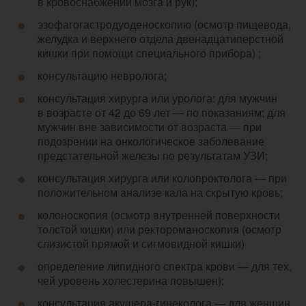
в кровоснабжении мозга и рук);
эзофагогастродуоденоскопию (осмотр пищевода,
желудка и верхнего отдела двенадцатиперстной
кишки при помощи специального прибора) ;
консультацию невролога;
консультация хирурга или уролога: для мужчин
в возрасте от 42 до 69 лет — по показаниям; для
мужчин вне зависимости от возраста — при
подозрении на онкологическое заболевание
предстательной железы по результатам УЗИ;
консультация хирурга или колопроктолога — при
положительном анализе кала на скрытую кровь;
колоноскопия (осмотр внутренней поверхности
толстой кишки) или ректороманоскопия (осмотр
слизистой прямой и сигмовидной кишки)
определение липидного спектра крови — для тех,
чей уровень холестерина повышен);
консультация акушера-гинеколога — для женщин