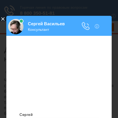
Меню
Диспансеризация зачем она
нужна
Разное
/
Ринат Ахметов
Что такое диспансеризация и каковы её задачи –
сегодня понимает не каждый. О важности прохождения
бесплатных медицинских осмотров в любом возрасте,
о их возможностях расскажет «ЛегкоПолезно». Что
такое диспансеризация и каковы её задачи – сегодня
понимает не каждый. О важности прохождения
бесплатных медицинских осмотров в любом возрасте,