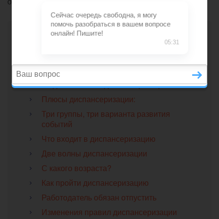
о их возможностях расскажет «ЛегкоПолезно».
Содержание
Всем, всем, всем… и даже детям!
Что такое диспансеризация
Когда появилась диспансеризация?
Плюсы диспансеризации:
Три группы, три варианта развития
событий
Что входит в диспансеризацию
Две волны диспансеризации
С какого возраста?
Как пройти диспансеризацию
Работодатель обязан отпустить
Изменения правил диспансеризации