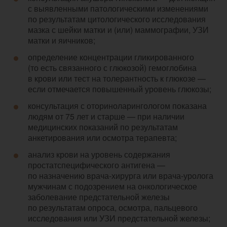
с выявленными патологическими изменениями
по результатам цитологического исследования
мазка с шейки матки и (или) маммографии, УЗИ
матки и яичников;
определение концентрации гликированного
(то есть связанного с глюкозой) гемоглобина
в крови или тест на толерантность к глюкозе —
если отмечается повышенный уровень глюкозы;
консультация с оториноларингологом показана
людям от 75 лет и старше — при наличии
медицинских показаний по результатам
анкетирования или осмотра терапевта;
анализ крови на уровень содержания
простатспецифического антигена —
по назначению врача-хирурга или врача-уролога
мужчинам с подозрением на онкологическое
заболевание предстательной железы
по результатам опроса, осмотра, пальцевого
исследования или УЗИ предстательной железы;