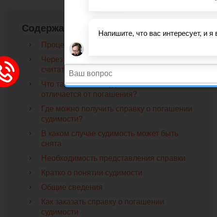
Содержание
Процедура погашения судимости
Через какое время судимость может
считаться погашенной?
Что такое снятие судимости и чем оно
отличается от погашения?
Где можно получить справку о погашении
судимости?
В каком случае судимость может быть
снята
Необходимость представления справки
Кратко о понятии судимости
Общие сведения
Как заказать справку о погашении
судимости