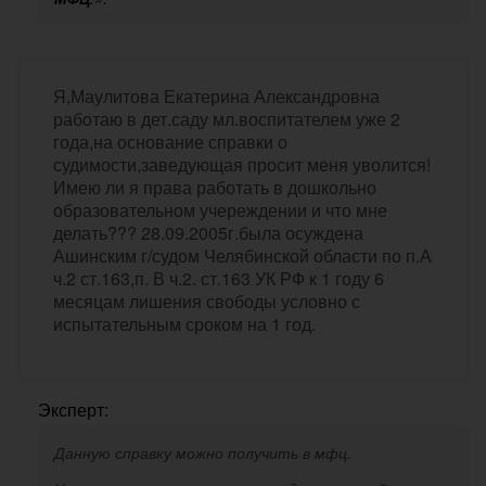
Я,Маулитова Екатерина Александровна
работаю в дет.саду мл.воспитателем уже 2
года,на основание справки о
судимости,заведующая просит меня уволится!
Имею ли я права работать в дошкольно
образовательном учереждении и что мне
делать??? 28.09.2005г.была осуждена
Ашинским г/судом Челябинской области по п.А
ч.2 ст.163,п. В ч.2. ст.163 УК РФ к 1 году 6
месяцам лишения свободы условно с
испытательным сроком на 1 год.
Эксперт:
Данную справку можно получить в мфц.