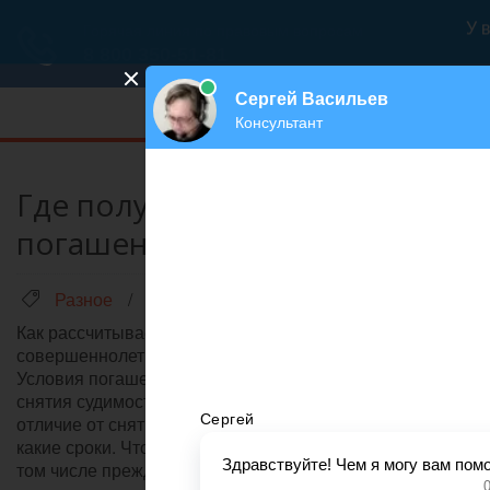
Меню
Где получить справку о
погашении судимости
Разное
/
Ринат Ахметов
Как рассчитывается срок погашения судимости для
совершеннолетних и несовершеннолетних граждан?
Условия погашения судимости. Отличие погашения от
снятия судимости. Понятие погашения судимости и её
отличие от снятия. Кто может погасить судимость и в
какие сроки. Что сделать, чтобы погасить судимость, в
том числе преждев