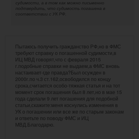
судимости, а в том как можно письменно
подтвердить, что судимость погашена в
соответствии с УК РФ.
Пытаюсь получить гражданство РФ,но в ФМС
требуют справку о погашенной судимости,в
ИЦ МВД говорят,что с февраля 2015
г.подобные справки не выдаем,а ФМС вновь
настаивает-где правда?Был осужден в
2000г.по ч.3 ст.162,освободился по концу
срока,считается особо-тяжкая статья и на тот
момент срок погашения был 8 лет,но в мае 15
года сделали 9 лет погашения для подобной
статьи,скажите:меня коснулись изменения в
УК о погашении или все же по старым законам
и ответьте по поводу ФМС и ИЦ
МВД.Благодарю.