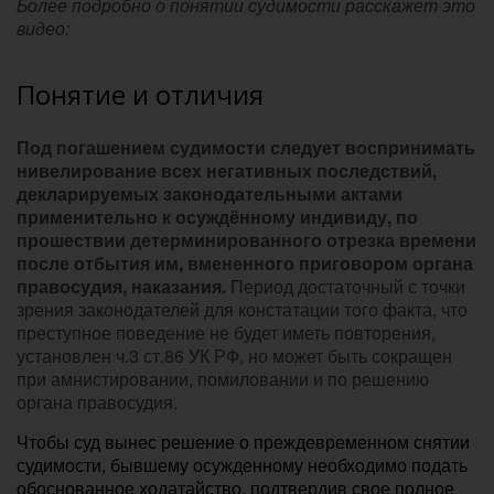
Более подробно о понятии судимости расскажет это
видео:
Понятие и отличия
Под погашением судимости следует воспринимать
нивелирование всех негативных последствий,
декларируемых законодательными актами
применительно к осуждённому индивиду, по
прошествии детерминированного отрезка времени
после отбытия им, вмененного приговором органа
правосудия, наказания.
Период достаточный с точки
зрения законодателей для констатации того факта, что
преступное поведение не будет иметь повторения,
установлен ч.3 ст.86 УК РФ, но может быть сокращен
при амнистировании, помиловании и по решению
органа правосудия.
Чтобы суд вынес решение о преждевременном снятии
судимости, бывшему осужденному необходимо подать
обоснованное ходатайство, подтвердив свое полное