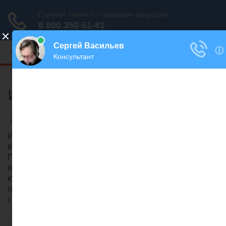
Меню
Ип как юридическое лицо
Разное
/
Ринат Ахметов
ИП – юридическое или физическое лицо? Разобраться
в теме порой непросто, тем более, что тот же
Гражданский Кодекс уравнивает требования,
применяемые к юрлицам и ИП. Является ли ИП
юридическим лицом — понятие и сущность ИП +
признаки физического и юридического лица +
сравнение ИП и юридического лица по 10 показателям.