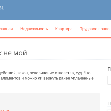
лавная
Недвижимость
Квартира
Трудовое право
к не мой
П
ействий, закон, оспаривание отцовства, суд. Что
 алиментов и можно ли вернуть ранее уплаченные
П
льства