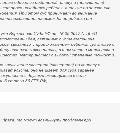
влению одного из родителей, опекуна (попечителя)
ии которого находится ребенок, а также по заявлению
нолетия. При этом суд принимает во внимание
подтверждающие происхождение ребенка от
ума Верховного Суда РФ от 16.05.2017 N 16 «О
ассмотрении дел, связанных с установлением
сов, связанных с происхождением ребенка, суд вправе с
елу назначить экспертизу, в том числе и молекулярно-
цовство (материнство) с высокой степенью точности.
 заключение эксперта (экспертов) по вопросу о
оказательств, оно не имеет для суда заранее
овокупности с другими имеющимися в деле
ь 3 статьи 86 ГПК РФ).
 брака, то могут возникнуть проблемы при