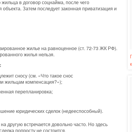
жильца в договор соцнайма, после чего
я объекта. Затем последует законная приватизация и
ированное жилье на равноценное (ст. 72-73 ЖК РФ).
ованного жилья нельзя.
:
лежит сносу (см. «Что такое снос
ли жильцам компенсация?«);
ненная перепланировка;
ршение юридических сделок (недееспособный).
а другую встречается довольно часто. Но здесь
делка попросту не состоится.