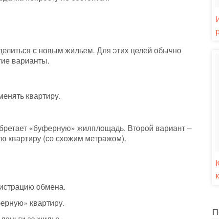
делиться с новым жильем. Для этих целей обычно
гие варианты.
енять квартиру.
обретает «буферную» жилплощадь. Второй вариант –
 квартиру (со схожим метражом).
гистрацию обмена.
ерную» квартиру.
П
деньги за жилье.