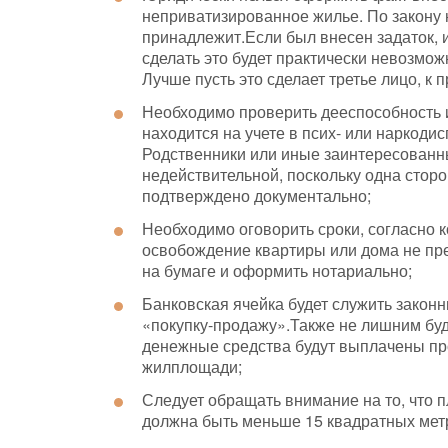
неприватизированное жилье. По закону н
принадлежит.Если был внесен задаток, и
сделать это будет практически невозмо
Лучше пусть это сделает третье лицо, к 
Необходимо проверить дееспособность и
находится на учете в псих- или наркоди
Родственники или иные заинтересованны
недействительной, поскольку одна стор
подтверждено документально;
Необходимо оговорить сроки, согласно
освобождение квартиры или дома не пре
на бумаге и оформить нотариально;
Банковская ячейка будет служить закон
«покупку-продажу».Также не лишним буде
денежные средства будут выплачены пр
жилплощади;
Следует обращать внимание на то, что
должна быть меньше 15 квадратных мет