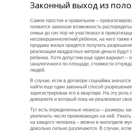
Законный выход из пол
Самое простое и правильное – приватизирова
появится законная возможность распорядиться
семьи до сих пор не участвовал в приватиза
несовершеннолетний ребенок, на него также
продаже жилья придется получать разрешение
реализации квадратных метров деньги будут
ребенка. Хотя допустим еще один вариант –
(аналогичного по площади, стоимости отчужд
людей.
В случае, если в договоре соцнайма значатся
найти еще один законный способ разрешения 
зарегистрировав его в квартире. На эту роль
доверяете и который пока не реализовал свое
Тут есть определенные нюансы – размеры з
увеличить число проживающих на ней. Узнать
на каждого человека – можно в жилотделе му
довольно сильно различаются. В случае, если