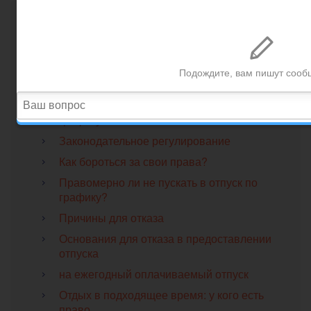
Содержание
Компромисс с работодателем
при проблеме с отпуском
Наперекор начальству
Действия, если не отпускают в отпуск по
графику
Законодательное регулирование
Как бороться за свои права?
Правомерно ли не пускать в отпуск по
графику?
Причины для отказа
Основания для отказа в предоставлении
отпуска
на ежегодный оплачиваемый отпуск
Отдых в подходящее время: у кого есть
право