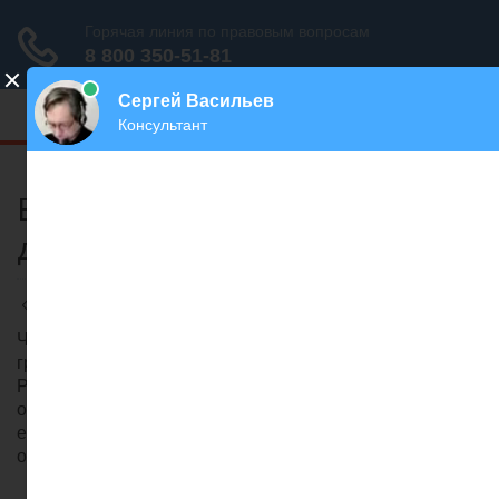
Меню
Если не дают отпуск что
делать
Трудовое право
/
Ринат Ахметов
Что делать, если работодатель не отпускает в отпуск по
графику? Как уйти, если не дают законный отдых?.
Работодатель не дает ежегодный основной
оплачиваемый отпуск? Имеет ли он на это право, как
его переубедить и каков порядок предоставления
отпусков – ответы в статье.