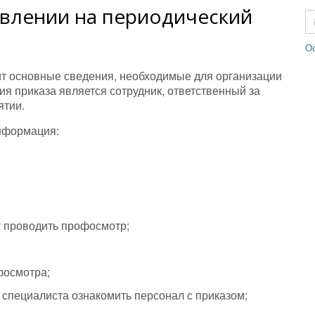
авлении на периодический
Ос
ит основные сведения, необходимые для организации
я приказа является сотрудник, ответственный за
ятии.
нформация:
т проводить профосмотр;
фосмотра;
 специалиста ознакомить персонал с приказом;